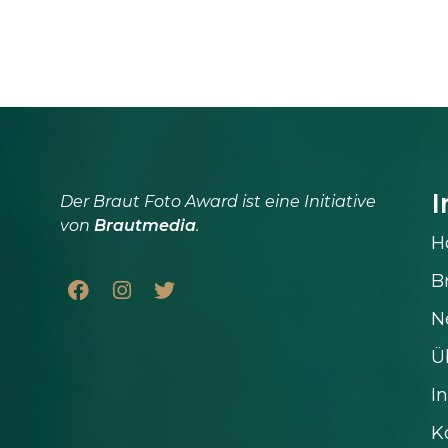
I
Der Braut Foto Award ist eine Initiative
von
Brautmedia
.
H
B
N
Ü
In
K