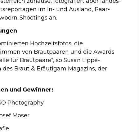
erösterreich zuhause, fotografiert aber landes-
itsreportagen im In- und Ausland, Paar-
wborn-Shootings an.
rungen
minierten Hochzeitsfotos, die
timmen von Brautpaaren und die Awards
lle für Brautpaare“, so Susan Lippe-
n des Braut & Bräutigam Magazins, der
nen und Gewinner:
ASO Photography
Josef Moser
afie