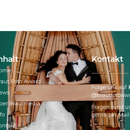
nhalt
Kontakt
ome
raut Foto Award
Folge uns auf
ews
@brautfotoawa
ber Brautmedia
Fragen rund u
fo
gerne per Mail
ontakt